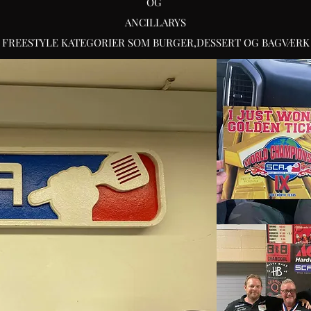
OG
ANCILLARYS
( FREESTYLE KATEGORIER SOM BURGER,DESSERT OG BAGVÆRK 